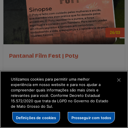
26/03
Pantanal Film Fest | Poty
“Poty”
Utilizamos cookies para permitir uma melhor
Direção: Daniela Jorge João
experiência em nosso website e para nos ajudar a
Documentário
compreender quais informações são mais úteis e
relevantes para você. Conforme Decreto Estadual
7 min
15.572/2020 que trata da LGPD no Governo do Estado
Local: MIS - Museu da Imagem e do Som - AV
de Mato Grosso do Sul.
Fernando Correa da Costa, 559, 3º...
Definições de cookies
Prosseguir com todos
Saiba mais sobre o evento