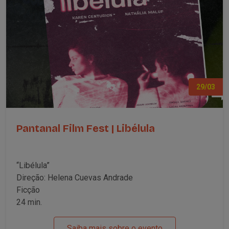
29/03
Pantanal Film Fest | Libélula
“Libélula”
Direção: Helena Cuevas Andrade
Ficção
24 min.
Saiba mais sobre o evento