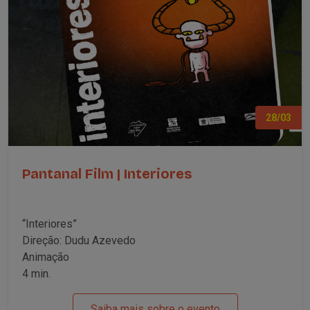
28/03
Pantanal Film | Interiores
“Interiores”
Direção: Dudu Azevedo
Animação
4 min.
Saiba mais sobre o evento