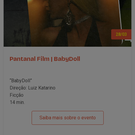
28/03
Pantanal Film | BabyDoll
“BabyDoll”
Direção: Luiz Katarino
Ficção
14 min.
Saiba mais sobre o evento