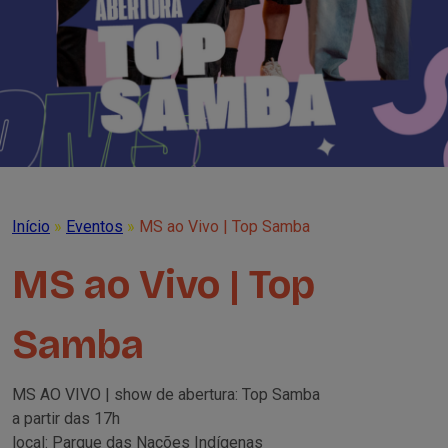
Início
»
Eventos
»
MS ao Vivo | Top Samba
MS ao Vivo | Top
Samba
MS AO VIVO | show de abertura: Top Samba
a partir das 17h
local: Parque das Nações Indígenas