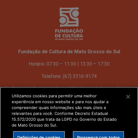
Fundação de Cultura de Mato Grosso do Sul
Horário: 07:30 – 11:30 | 13:30 – 17:30
Telefone: (67) 3316-9174
Av. Fernando Corrêa da Costa 559 Centro – Campo Grande |
MS
Utilizamos cookies para permitir uma melhor
experiência em nosso website e para nos ajudar a
compreender quais informações são mais úteis e
Ver no mapa
relevantes para você. Conforme Decreto Estadual
15.572/2020 que trata da LGPD no Governo do Estado
de Mato Grosso do Sul.
Definições de cookies
Prosseguir com todos