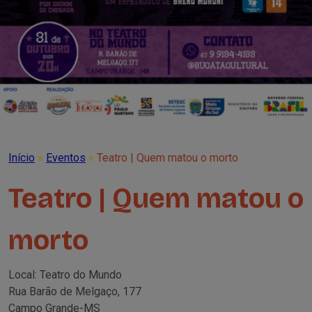
Início
»
Eventos
»
Teatro | Quem matou o morto
Teatro | Quem matou o
morto
Local: Teatro do Mundo
Rua Barão de Melgaço, 177
Campo Grande-MS