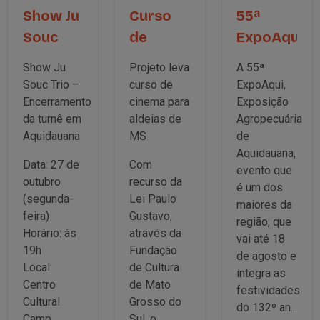
Show Ju
Curso
55ª
Souc
de
ExpoAqui
Trio
Cinema
|
Show Ju
Projeto leva
A 55ª
Aquidauan
Souc Trio –
curso de
ExpoAqui,
Encerramento
cinema para
Exposição
da turnê em
aldeias de
Agropecuária
Aquidauana
MS
de
Aquidauana,
Data: 27 de
Com
evento que
outubro
recurso da
é um dos
(segunda-
Lei Paulo
maiores da
feira)
Gustavo,
região, que
Horário: às
através da
vai até 18
19h
Fundação
de agosto e
Local:
de Cultura
integra as
Centro
de Mato
festividades
Cultural
Grosso do
do 132º an...
Camp...
Sul, o