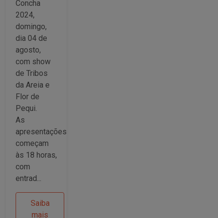
e Flor
Concha
2024,
de Pequi
domingo,
dia 04 de
agosto,
com show
de Tribos
da Areia e
Flor de
Pequi.
As
apresentações
começam
às 18 horas,
com
entrad...
Saiba
mais