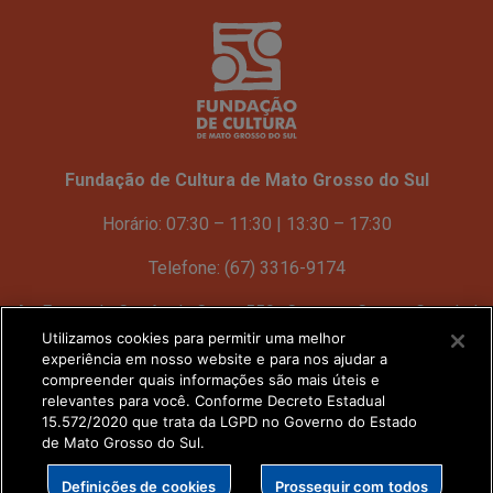
Fundação de Cultura de Mato Grosso do Sul
Horário: 07:30 – 11:30 | 13:30 – 17:30
Telefone: (67) 3316-9174
Av. Fernando Corrêa da Costa 559 Centro – Campo Grande |
MS
Utilizamos cookies para permitir uma melhor
experiência em nosso website e para nos ajudar a
compreender quais informações são mais úteis e
Ver no mapa
relevantes para você. Conforme Decreto Estadual
15.572/2020 que trata da LGPD no Governo do Estado
de Mato Grosso do Sul.
Definições de cookies
Prosseguir com todos