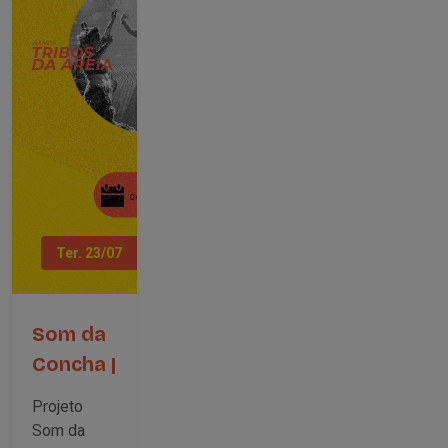
Ter. 23/07
Som da
Concha |
Tribos
Projeto
da Areia
Som da