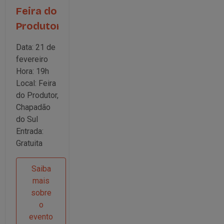
Feira do
Produtor
|
Data: 21 de
Chapadão
fevereiro
do Sul
Hora: 19h
Local: Feira
do Produtor,
Chapadão
do Sul
Entrada:
Gratuita
Saiba
mais
sobre
o
evento